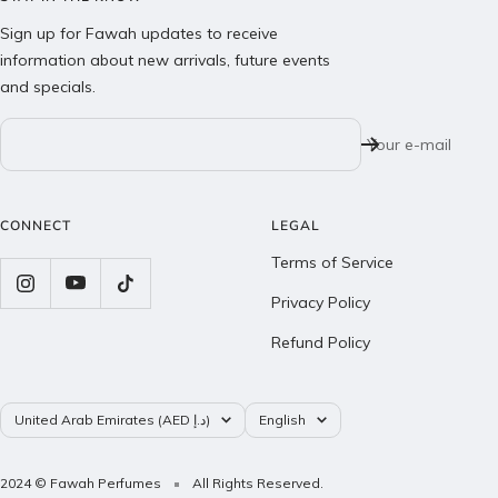
Sign up for Fawah updates to receive
information about new arrivals, future events
and specials.
Your e-mail
CONNECT
LEGAL
Terms of Service
Privacy Policy
Refund Policy
Country/region
Language
United Arab Emirates (AED د.إ)
English
2024 © Fawah Perfumes
All Rights Reserved.