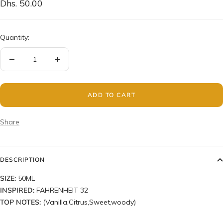
Sale
Dhs. 50.00
price
Quantity:
Decrease
Increase
quantity
quantity
ADD TO CART
Share
DESCRIPTION
SIZE:
50ML
INSPIRED:
FAHRENHEIT 32
TOP NOTES
:
(Vanilla,Citrus,Sweet,woody)