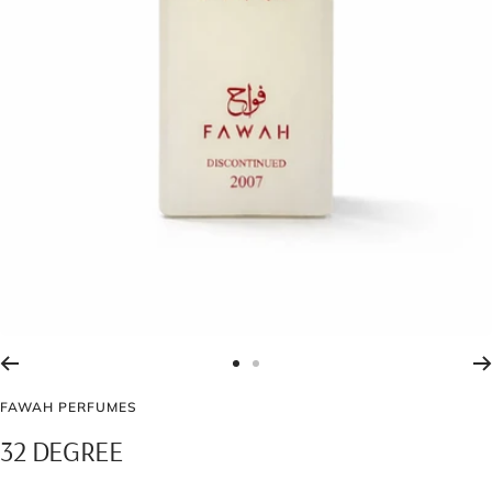
Go
Go
to
to
FAWAH PERFUMES
slide
slide
32 DEGREE
1
2